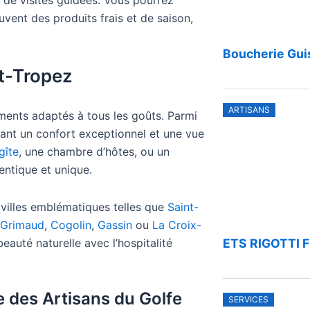
 de visites guidées. Vous pourrez
vent des produits frais et de saison,
Boucherie Gui
t-Tropez
ARTISANS
ents adaptés à tous les goûts. Parmi
rant un confort exceptionnel et une vue
gîte
, une chambre d’hôtes, ou un
entique et unique.
 villes emblématiques telles que
Saint-
Grimaud
,
Cogolin
,
Gassin
ou
La Croix-
auté naturelle avec l’hospitalité
ETS RIGOTTI F
e des Artisans du Golfe
SERVICES