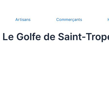
c
e
b
o
Artisans
Commerçants
o
k
Le Golfe de Saint-Trop