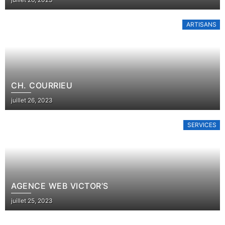
on
ARTISANS
CH. COURRIEU
Posted
juillet 26, 2023
on
SERVICES
AGENCE WEB VICTOR’S
Posted
juillet 25, 2023
on