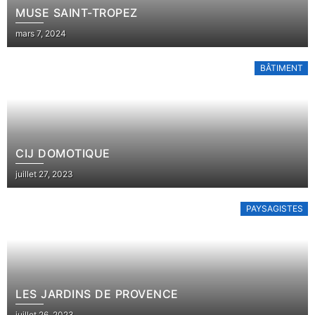
MUSE SAINT-TROPEZ
Posted
mars 7, 2024
on
BÂTIMENT
CIJ DOMOTIQUE
Posted
juillet 27, 2023
on
PAYSAGISTES
LES JARDINS DE PROVENCE
Posted
juillet 26, 2023