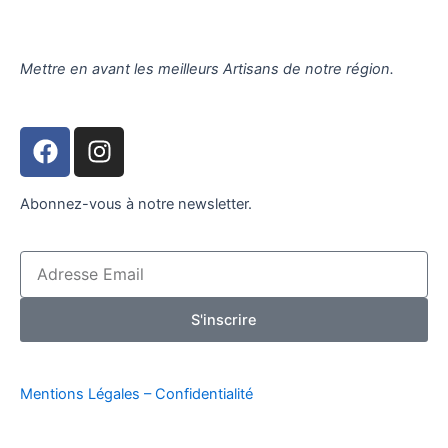
Mettre en avant les meilleurs Artisans de notre région.
F
I
a
n
c
s
Abonnez-vous à notre newsletter.
e
t
b
a
o
g
Email
o
r
k
a
S'inscrire
m
Mentions Légales –
Confidentialité