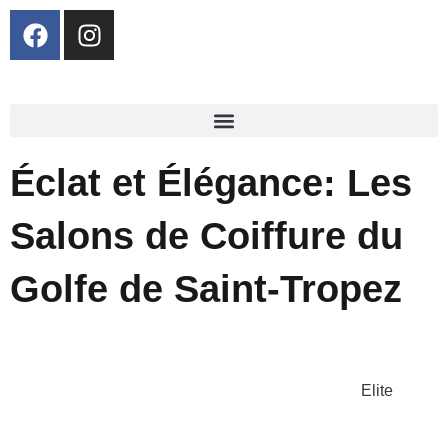
F
I
a
n
c
s
e
t
b
a
o
g
o
r
Éclat et Élégance: Les
k
a
m
Salons de Coiffure du
Golfe de Saint-Tropez
Elite