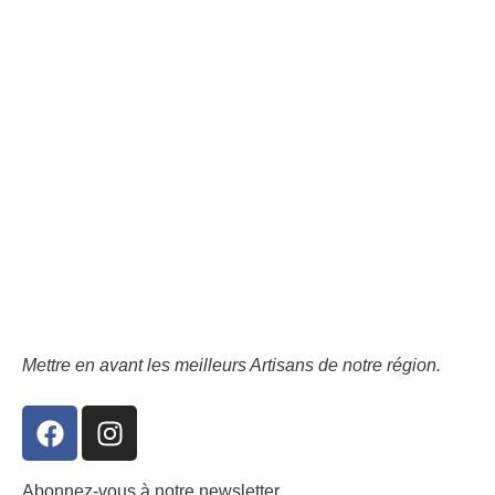
Mettre en avant les meilleurs Artisans de notre région.
F
I
a
n
c
s
Abonnez-vous à notre newsletter.