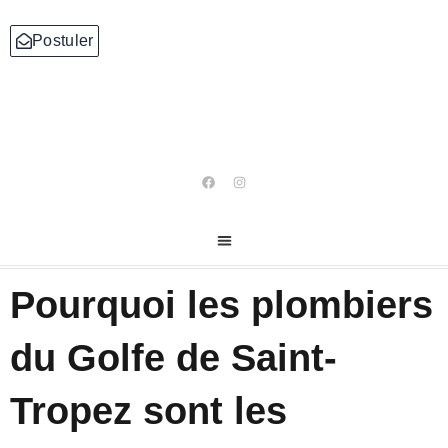
Aller
au
Postuler
contenu
F
I
a
n
c
s
e
t
b
a
o
g
o
r
k
a
m
Pourquoi les plombiers
du Golfe de Saint-
Tropez sont les