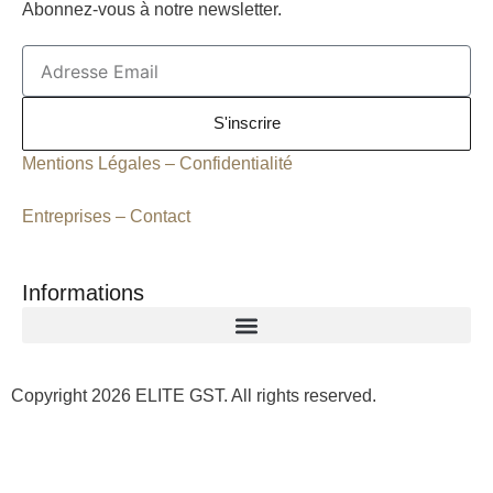
Abonnez-vous à notre newsletter.
e
t
b
a
Email
o
g
o
r
k
a
S'inscrire
m
Mentions Légales –
Confidentialité
Entreprises –
Contact
Informations
Copyright 2026 ELITE GST. All rights reserved.
More Interesting News
CM Prestige Management