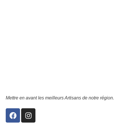
Mettre en avant les meilleurs Artisans de notre région.
F
I
a
n
c
s