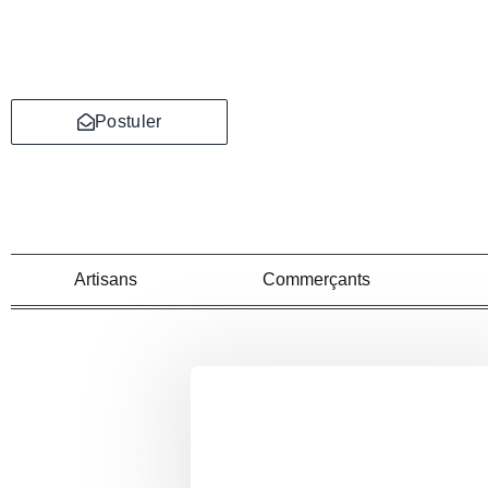
Aller
au
contenu
Postuler
Artisans
Commerçants