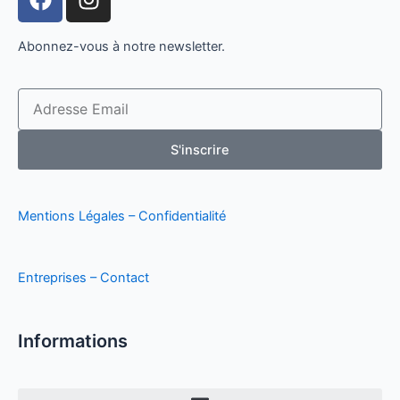
a
n
c
s
Abonnez-vous à notre newsletter.
e
t
b
a
o
g
Email
o
r
k
a
S'inscrire
m
Mentions Légales –
Confidentialité
Entreprises –
Contact
Informations