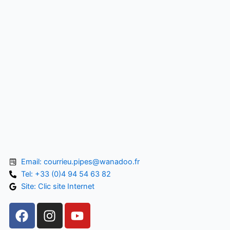
Email: courrieu.pipes@wanadoo.fr
Tel: +33 (0)4 94 54 63 82
Site: Clic site Internet
F
I
Y
a
n
o